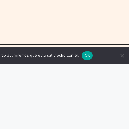
sitio asumiremos que está satisfecho con él.
Ok
ondiciones
Política Editorial