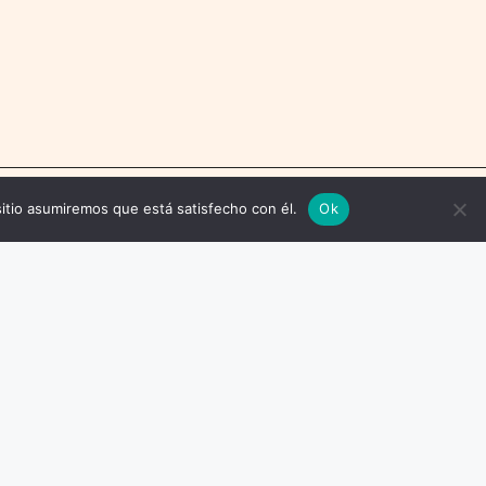
sitio asumiremos que está satisfecho con él.
Ok
ondiciones
Política Editorial