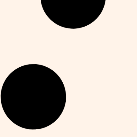
ow to Enjoy Your 30-Minute Work Break
ike a Boss?
odney Hooper
junio 26, 2025