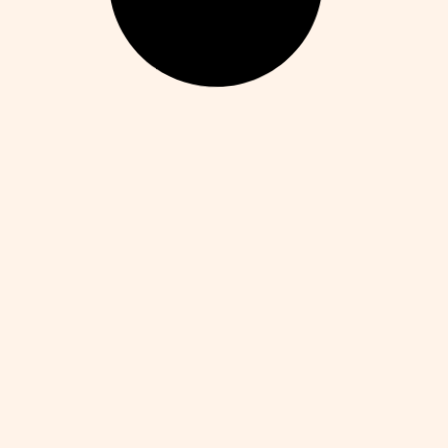
21 Creative Bedroom Accessories That
6
Double As Personal Gifts
C
Alejandro Martín
septiembre 24, 2025
Al