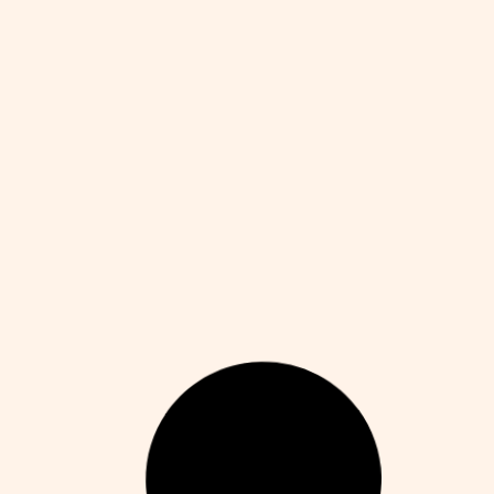
 Creative Touchpoints to Impress Your
lients This Year
ejandro Martín
agosto 11, 2025