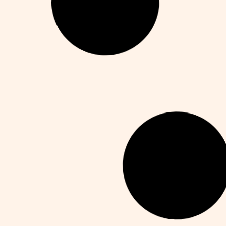
Top 8 DIY Renovation Projects That Add
Real Value to Your Home
Alejandro Martín
julio 30, 2025