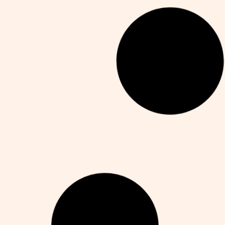
Complete Guide to Creating A
Comfortable And Functional Home In
2025
Alejandro Martín
noviembre 14, 2025