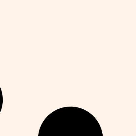
10 Tips to Improve Fulfillment Speed for
H
Amazon and Walmart Sellers
L
Alejandro Martín
julio 11, 2025
R