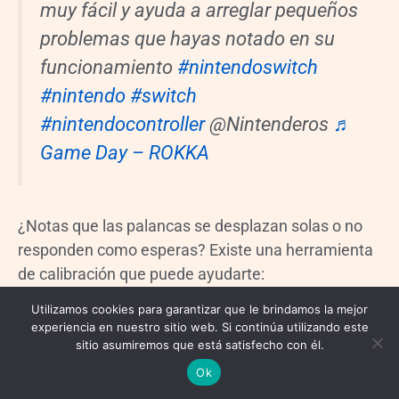
muy fácil y ayuda a arreglar pequeños
problemas que hayas notado en su
funcionamiento
#nintendoswitch
#nintendo
#switch
#nintendocontroller
@Nintenderos
♬
Game Day – ROKKA
¿Notas que las palancas se desplazan solas o no
responden como esperas? Existe una herramienta
de calibración que puede ayudarte:
Utilizamos cookies para garantizar que le brindamos la mejor
experiencia en nuestro sitio web. Si continúa utilizando este
sitio asumiremos que está satisfecho con él.
Ok